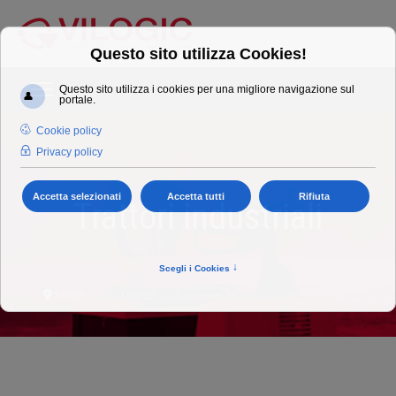
Trattori industriali
home
altri mezzi
trattori industriali