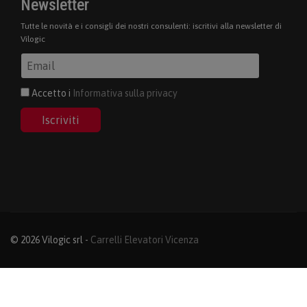
Newsletter
Tutte le novità e i consigli dei nostri consulenti: iscritivi alla newsletter di
Vilogic
Accetto i
Informativa sulla privacy
Iscriviti
© 2026 Vilogic srl -
Carrelli Elevatori Vicenza