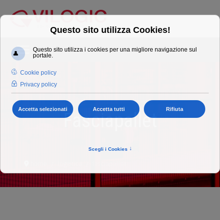
Fasciapallet
home
logistica
fasciapallet