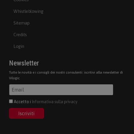
Whistleblowing
Sitemap
Credits
Login
Newsletter
Tutte le novità e i consigli dei nostri consulenti: iscritivi alla newsletter di
Vilogic
Accetto i
Informativa sulla privacy
Iscriviti