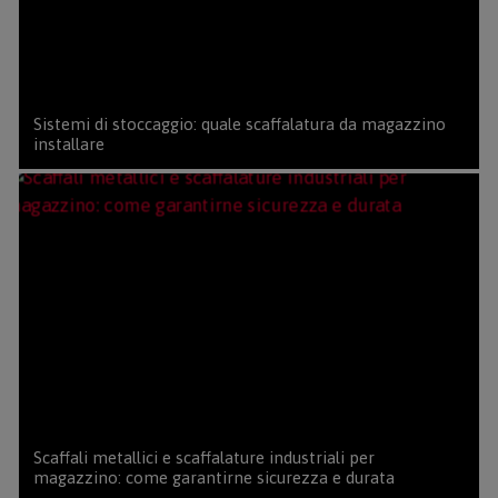
Sistemi di stoccaggio: quale scaffalatura da magazzino
installare
Scaffali metallici e scaffalature industriali per
magazzino: come garantirne sicurezza e durata