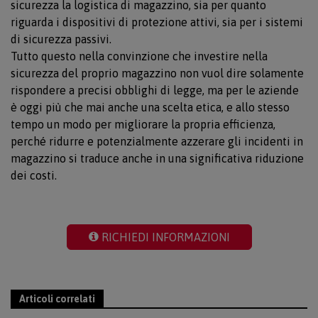
sicurezza la logistica di magazzino, sia per quanto
riguarda i dispositivi di protezione attivi, sia per i sistemi
di sicurezza passivi.
Tutto questo nella convinzione che investire nella
sicurezza del proprio magazzino non vuol dire solamente
rispondere a precisi obblighi di legge, ma per le aziende
è oggi più che mai anche una scelta etica, e allo stesso
tempo un modo per migliorare la propria efficienza,
perché ridurre e potenzialmente azzerare gli incidenti in
magazzino si traduce anche in una significativa riduzione
dei costi.
RICHIEDI INFORMAZIONI
Articoli correlati