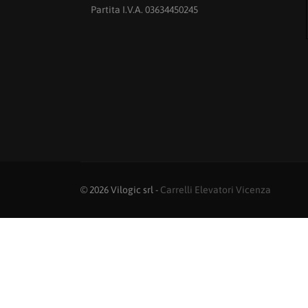
Partita I.V.A. 03634450245
© 2026 Vilogic srl -
Carrelli Elevatori Vicenza