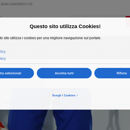
 36066 SANDRIGO (VI)
Cerca
EM
ALTRI MEZZI
SICUREZZA
LOGISTICA
SERVIZI