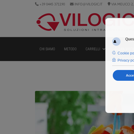
+39 0445 371190
INFO@VILOGIC.IT
VIA MEUCCI 2,
CHI SIAMO
METODO
CARRELLI
CLEAN SYST