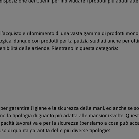
isposizione dei Clienti per individuare i prodotti più adatti alle
’acquisto e rifornimento di una vasta gamma di prodotti monouso
gica, dunque con prodotti per la pulizia studiati anche per ott
tenibilità delle aziende. Rientrano in questa categoria:
er garantire l’igiene e la sicurezza delle mani, ed anche se so
one la tipologia di guanto più adatta alle mansioni svolte. Ques
acità lavorativa e per la sicurezza (pensiamo a cosa può accad
 di qualità garantita delle più diverse tipologie: