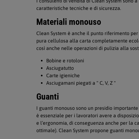
I consulenti di vendita di Clean System sono a d
caratteristiche tecniche e di sicurezza.
Materiali monouso
Clean System è anche il punto riferimento per l
pura cellulosa alla carta completamente ecolo
così anche nelle operazioni di pulizia alla sos
Bobine e rotoloni
Asciugatutto
Carte igieniche
Asciugamani piegati a " C, V, Z "
Guanti
I guanti monouso sono un presidio importante p
è essenziale per i lavoratori avere a disposizi
e l’ergonomia, di conseguenza anche per la cap
ottimale). Clean System propone guanti monouso