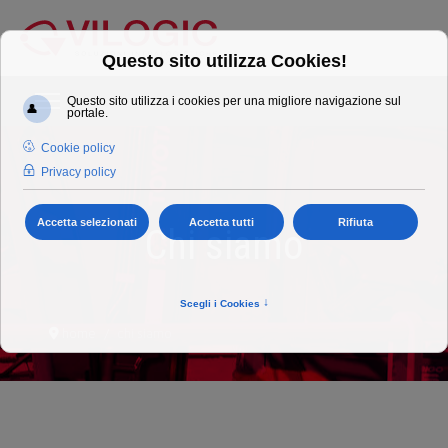
Chi siamo
home
chi siamo