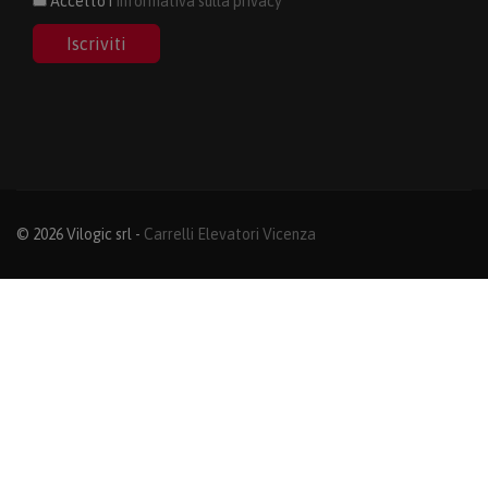
Accetto i
Informativa sulla privacy
Iscriviti
© 2026 Vilogic srl -
Carrelli Elevatori Vicenza