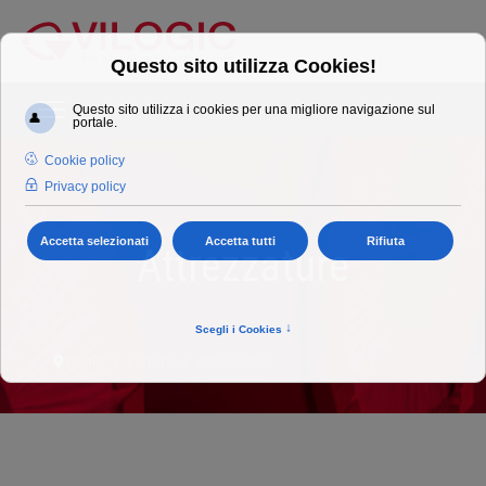
Attrezzature
home
carrelli
attrezzature