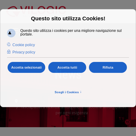
News
home
news
fasciapallet a vicenza: avvolgitrici e macchine avvolgipallet
per ogni esigenza