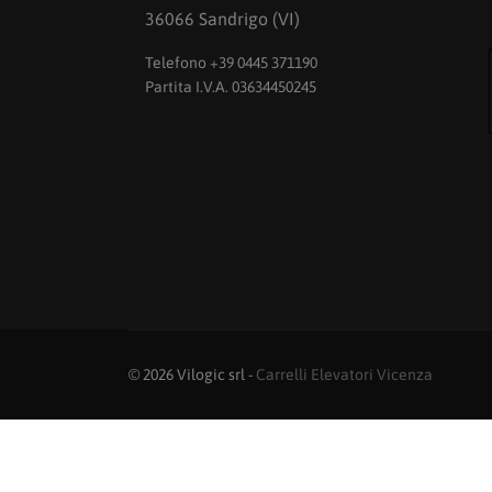
36066 Sandrigo (VI)
Telefono +39 0445 371190
Partita I.V.A. 03634450245
© 2026 Vilogic srl -
Carrelli Elevatori Vicenza