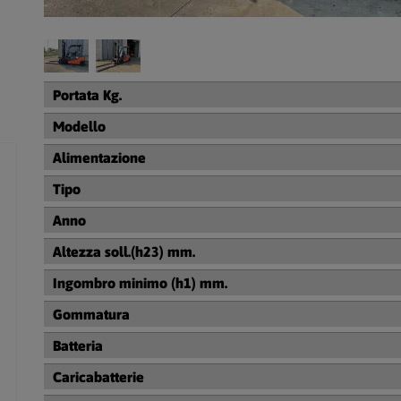
Portata Kg.
Modello
Alimentazione
Tipo
Anno
Altezza soll.(h23) mm.
Ingombro minimo (h1) mm.
Gommatura
Batteria
Caricabatterie