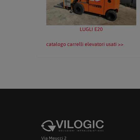
LUGLI E20
catalogo carrelli elevatori usati >>
Via Meucci 2