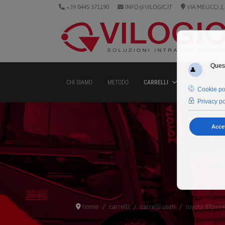
+39 0445 371190
INFO@VILOGIC.IT
VIA MEUCCI 2,
CHI SIAMO
METODO
CARRELLI
CLEAN SYST
home
carrelli
carrelli usati
toyota 8fbmt