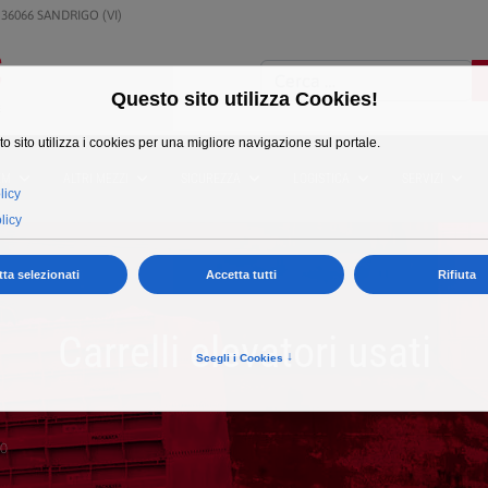
 36066 SANDRIGO (VI)
Cerca
EM
ALTRI MEZZI
SICUREZZA
LOGISTICA
SERVIZI
Carrelli elevatori usati
40