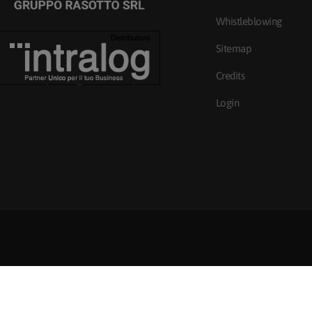
Whistleblowing
Sitemap
Credits
Login