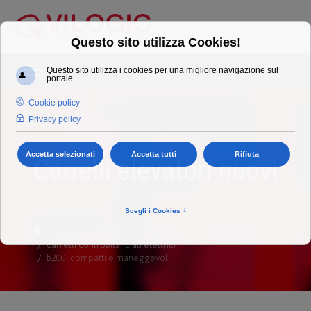
Carrelli elevatori nuovi
home
carrelli
carrelli nuovi
carrelli controbilanciati elettrici
b200: compatti e maneggevoli