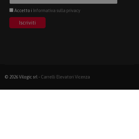
Accetto i
Informativa sulla privacy
Iscriviti
© 2026 Vilogic srl -
Carrelli Elevatori Vicenza