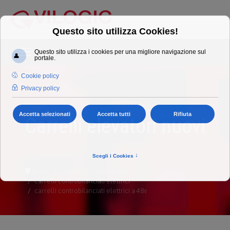
Carrelli elevatori nuovi
home
carrelli
carrelli nuovi
carrelli controbilanciati elettrici
carrelli controbilanciati elettrici a 48v