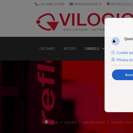
+39 0445 371190
INFO@VILOGIC.IT
VIA MEUCCI 2,
CHI SIAMO
METODO
CARRELLI
CLEAN SYST
home
carrelli
carrelli nuovi
carrelli cont