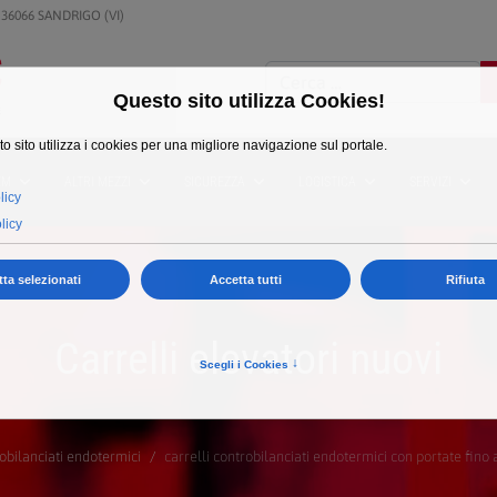
 36066 SANDRIGO (VI)
Cerca
EM
ALTRI MEZZI
SICUREZZA
LOGISTICA
SERVIZI
Carrelli elevatori nuovi
robilanciati endotermici
carrelli controbilanciati endotermici con portate fino a