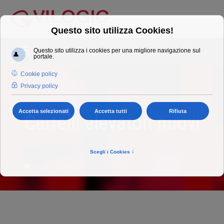
Carrelli elevatori nuovi
home
carrelli
carrelli nuovi