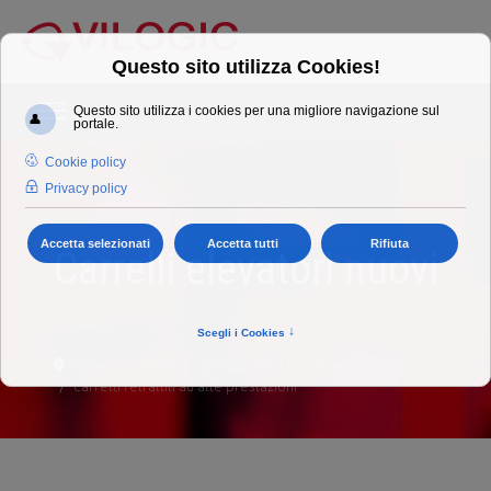
Carrelli elevatori nuovi
home
carrelli
carrelli nuovi
carrelli retrattili
carrelli retrattili ad alte prestazioni