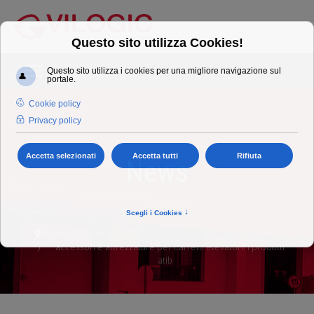
News
home
news
accessori e attrezzature per carrelli elevatori: i prodotti
atib