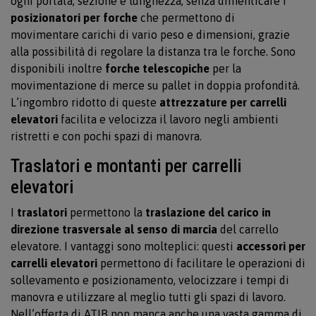
ogni portata, sezione e lunghezza; senza dimenticare i
posizionatori per forche
che permettono di
movimentare carichi di vario peso e dimensioni, grazie
alla possibilità di regolare la distanza tra le forche. Sono
disponibili inoltre
forche telescopiche
per la
movimentazione di merce su pallet in doppia profondità.
L’ingombro ridotto di queste
attrezzature per carrelli
elevatori
facilita e velocizza il lavoro negli ambienti
ristretti e con pochi spazi di manovra.
Traslatori e montanti per carrelli
elevatori
I
traslatori
permettono la
traslazione del carico in
direzione trasversale al senso di marcia
del carrello
elevatore. I vantaggi sono molteplici: questi
accessori per
carrelli elevatori
permettono di facilitare le operazioni di
sollevamento e posizionamento, velocizzare i tempi di
manovra e utilizzare al meglio tutti gli spazi di lavoro.
Nell’offerta di ATIB non manca anche una vasta gamma di