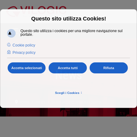
News
home
news
team vilogic: andrea roberti