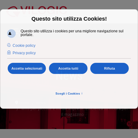
News
home
news
wms per piccole e medie imprese: efficienza su misura per
il magazzino