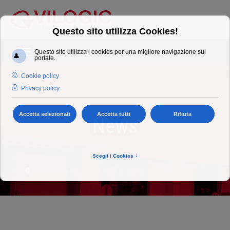
News
home
news
team vilogic: oscar boscolo