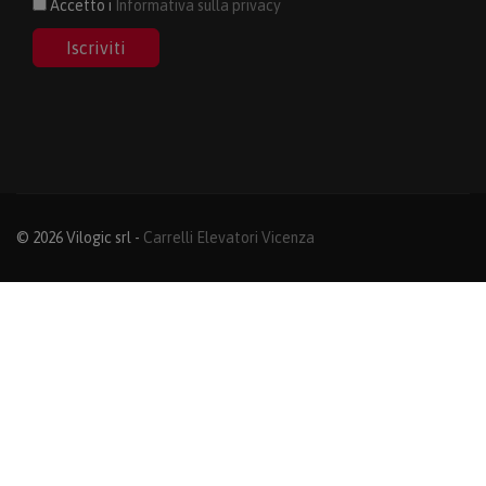
Accetto i
Informativa sulla privacy
Iscriviti
© 2026 Vilogic srl -
Carrelli Elevatori Vicenza