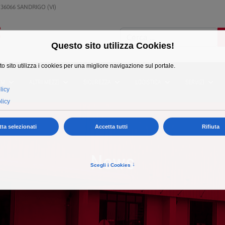
 36066 SANDRIGO (VI)
Cerca
EM
ALTRI MEZZI
SICUREZZA
LOGISTICA
SERVIZI
News