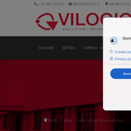
+39 0445 371190
INFO@VILOGIC.IT
VIA MEUCCI 2,
CHI SIAMO
METODO
CARRELLI
CLEAN SYST
home
news
team vilogic: emanuele brun