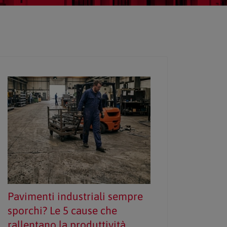
Pavimenti industriali sempre
sporchi? Le 5 cause che
rallentano la produttività