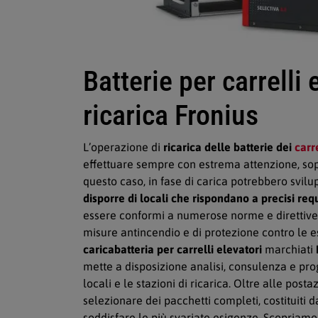
Batterie per carrelli 
ricarica Fronius
L’operazione di
ricarica delle batterie dei
carr
effettuare sempre con estrema attenzione, sopr
questo caso, in fase di carica potrebbero svilu
disporre di locali che rispondano a precisi requ
essere conformi a numerose norme e direttive, 
misure antincendio e di protezione contro le esp
caricabatteria per carrelli elevatori
marchiati
mette a disposizione analisi, consulenza e pro
locali e le stazioni di ricarica. Oltre alle posta
selezionare dei pacchetti completi, costituiti da
soddisfare le più svariate esigenze. Scopriamo