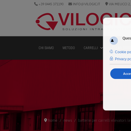
+39 0445 371190
INFO@VILOGIC.IT
VIA MEUCCI 2,
CHI SIAMO
METODO
CARRELLI
CLEAN SYST
home
news
batterie per carrelli elevatori: le