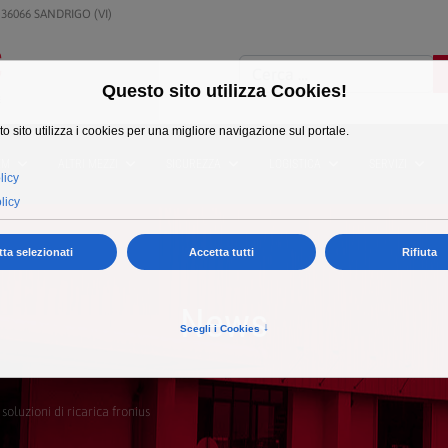
 36066 SANDRIGO (VI)
Cerca
EM
ALTRI MEZZI
SICUREZZA
LOGISTICA
SERVIZI
News
 soluzioni di ricarica fronius