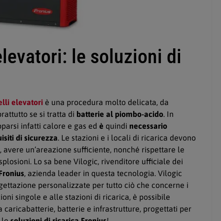
elevatori: le soluzioni di
elli elevatori
è una procedura molto delicata, da
attutto se si tratta di
batterie al piombo-acido
. In
pparsi infatti calore e gas ed
è
quindi
necessario
isiti di sicurezza
. Le stazioni e i locali di ricarica devono
avere un’areazione sufficiente, nonché rispettare le
losioni. Lo sa bene Vilogic, rivenditore ufficiale dei
Fronius
, azienda leader in questa tecnologia. Vilogic
gettazione personalizzate per tutto ciò che concerne i
zioni singole e alle stazioni di ricarica, è possibile
 caricabatterie, batterie e infrastrutture, progettati per
 le
soluzioni di ricarica Fronius
!