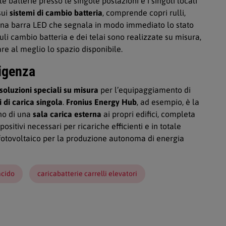
 batterie presso le singole postazioni e i singoli locali
sui
sistemi di cambio batteria
, comprende copri rulli,
 una barra LED che segnala in modo immediato lo stato
uli cambio batteria e dei telai sono realizzate su misura,
are al meglio lo spazio disponibile.
sigenza
soluzioni speciali su misura
per l’equipaggiamento di
 di carica singola
.
Fronius Energy Hub
, ad esempio, è la
no di una
sala carica esterna
ai propri edifici, completa
spositivi necessari per ricariche efficienti e in totale
 fotovoltaico per la produzione autonoma di energia
acido
caricabatterie carrelli elevatori