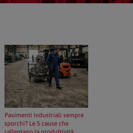
Pavimenti industriali sempre
sporchi? Le 5 cause che
rallentano la produttività