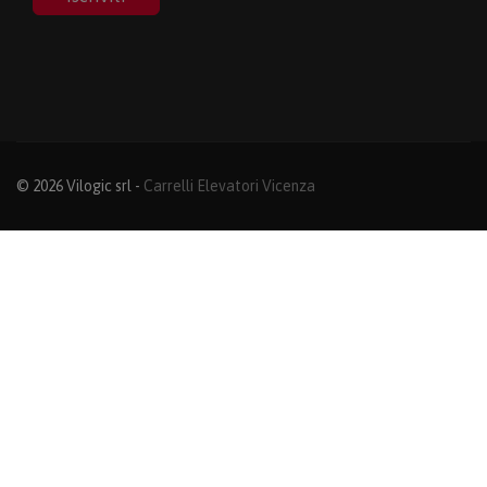
© 2026 Vilogic srl -
Carrelli Elevatori Vicenza