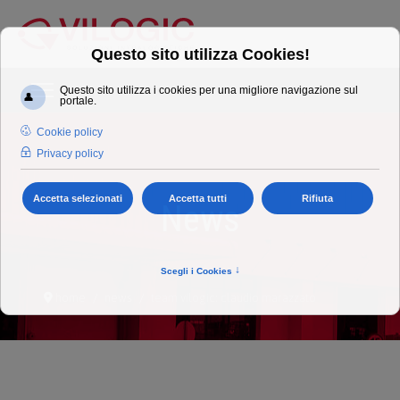
News
home
news
team vilogic: claudio marazzato