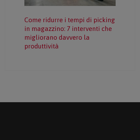
Come ridurre i tempi di picking
in magazzino: 7 interventi che
migliorano davvero la
produttività